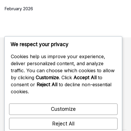
February 2026
We respect your privacy
Cookies help us improve your experience,
Kategoriat
deliver personalized content, and analyze
traffic. You can choose which cookies to allow
Hyvitä koodit
by clicking
Customize
. Click
Accept All
to
consent or
Reject All
to decline non-essential
Kuukausibonukset
cookies.
Tapahtuman token-palkinnot
Customize
Reject All