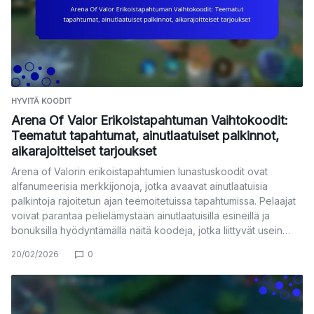
HYVITÄ KOODIT
Arena Of Valor Erikoistapahtuman Vaihtokoodit:
Teematut tapahtumat, ainutlaatuiset palkinnot,
aikarajoitteiset tarjoukset
Arena of Valorin erikoistapahtumien lunastuskoodit ovat
alfanumeerisia merkkijonoja, jotka avaavat ainutlaatuisia
palkintoja rajoitetun ajan teemoitetuissa tapahtumissa. Pelaajat
voivat parantaa pelielämystään ainutlaatuisilla esineillä ja
bonuksilla hyödyntämällä näitä koodeja, jotka liittyvät usein…
20/02/2026
0