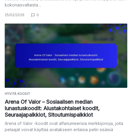
kokonaisvaltaista…
25/02/2026
0
HYVITÄ KOODIT
Arena Of Valor – Sosiaalisen median
lunastuskoodit: Alustakohtaiset koodit,
Seuraajapalkkiot, Sitoutumispalkkiot
Arena of Valor -koodit ovat alfanumeerisia merkkijonoja, joita
pelaajat voivat käyttää avatakseen erilaisia pelin sisäisiä