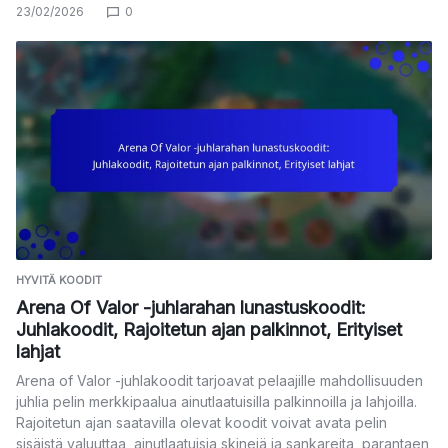
23/02/2026
0
HYVITÄ KOODIT
Arena Of Valor -juhlarahan lunastuskoodit:
Juhlakoodit, Rajoitetun ajan palkinnot, Erityiset
lahjat
Arena of Valor -juhlakoodit tarjoavat pelaajille mahdollisuuden
juhlia pelin merkkipaalua ainutlaatuisilla palkinnoilla ja lahjoilla.
Rajoitetun ajan saatavilla olevat koodit voivat avata pelin
sisäistä valuuttaa, ainutlaatuisia skinejä ja sankareita, parantaen