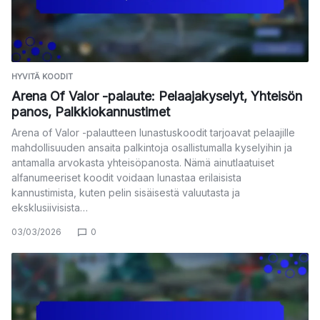
HYVITÄ KOODIT
Arena Of Valor -palaute: Pelaajakyselyt, Yhteisön
panos, Palkkiokannustimet
Arena of Valor -palautteen lunastuskoodit tarjoavat pelaajille
mahdollisuuden ansaita palkintoja osallistumalla kyselyihin ja
antamalla arvokasta yhteisöpanosta. Nämä ainutlaatuiset
alfanumeeriset koodit voidaan lunastaa erilaisista
kannustimista, kuten pelin sisäisestä valuutasta ja
eksklusiivisista…
03/03/2026
0