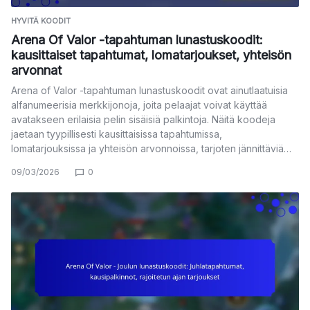
HYVITÄ KOODIT
Arena Of Valor -tapahtuman lunastuskoodit:
kausittaiset tapahtumat, lomatarjoukset, yhteisön
arvonnat
Arena of Valor -tapahtuman lunastuskoodit ovat ainutlaatuisia
alfanumeerisia merkkijonoja, joita pelaajat voivat käyttää
avatakseen erilaisia pelin sisäisiä palkintoja. Näitä koodeja
jaetaan tyypillisesti kausittaisissa tapahtumissa,
lomatarjouksissa ja yhteisön arvonnoissa, tarjoten jännittäviä…
09/03/2026
0