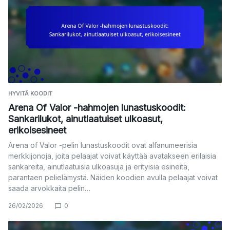
HYVITÄ KOODIT
Arena Of Valor -hahmojen lunastuskoodit:
Sankarilukot, ainutlaatuiset ulkoasut,
erikoisesineet
Arena of Valor -pelin lunastuskoodit ovat alfanumeerisia
merkkijonoja, joita pelaajat voivat käyttää avatakseen erilaisia
sankareita, ainutlaatuisia ulkoasuja ja erityisiä esineitä,
parantaen pelielämystä. Näiden koodien avulla pelaajat voivat
saada arvokkaita pelin…
26/02/2026
0