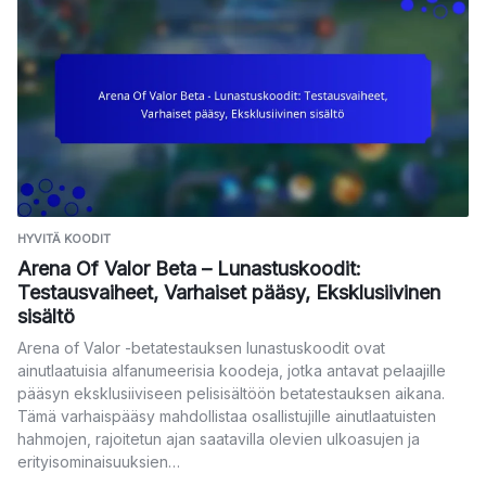
HYVITÄ KOODIT
Arena Of Valor Beta – Lunastuskoodit:
Testausvaiheet, Varhaiset pääsy, Eksklusiivinen
sisältö
Arena of Valor -betatestauksen lunastuskoodit ovat
ainutlaatuisia alfanumeerisia koodeja, jotka antavat pelaajille
pääsyn eksklusiiviseen pelisisältöön betatestauksen aikana.
Tämä varhaispääsy mahdollistaa osallistujille ainutlaatuisten
hahmojen, rajoitetun ajan saatavilla olevien ulkoasujen ja
erityisominaisuuksien…