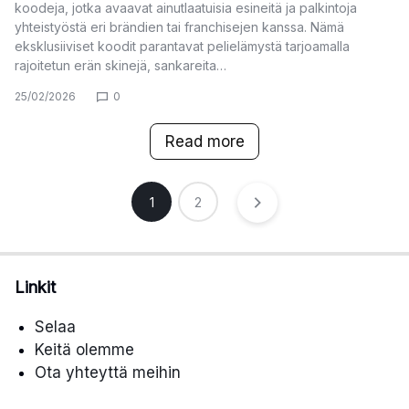
koodeja, jotka avaavat ainutlaatuisia esineitä ja palkintoja
yhteistyöstä eri brändien tai franchisejen kanssa. Nämä
eksklusiiviset koodit parantavat pelielämystä tarjoamalla
rajoitetun erän skinejä, sankareita…
25/02/2026
0
Read more
Posts
1
2
pagination
Linkit
Selaa
Keitä olemme
Ota yhteyttä meihin