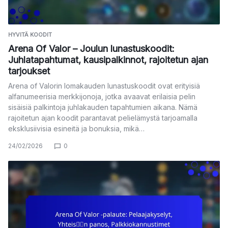
HYVITÄ KOODIT
Arena Of Valor – Joulun lunastuskoodit:
Juhlatapahtumat, kausipalkinnot, rajoitetun ajan
tarjoukset
Arena of Valorin lomakauden lunastuskoodit ovat erityisiä
alfanumeerisia merkkijonoja, jotka avaavat erilaisia pelin
sisäisiä palkintoja juhlakauden tapahtumien aikana. Nämä
rajoitetun ajan koodit parantavat pelielämystä tarjoamalla
eksklusiivisia esineitä ja bonuksia, mikä…
24/02/2026
0