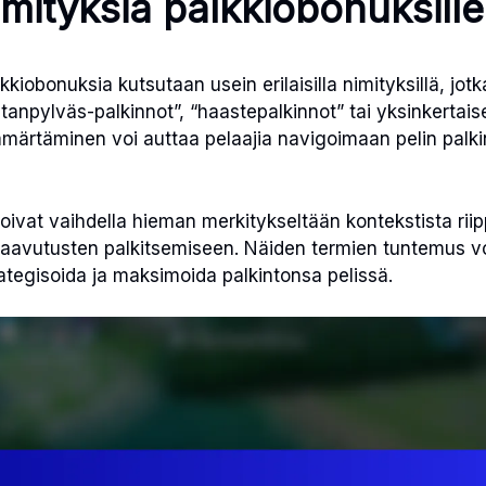
imityksiä palkkiobonuksille
kkiobonuksia kutsutaan usein erilaisilla nimityksillä, jotk
tanpylväs-palkinnot”, “haastepalkinnot” tai yksinkertais
ärtäminen voi auttaa pelaajia navigoimaan pelin palki
ivat vaihdella hieman merkitykseltään kontekstista riip
n saavutusten palkitsemiseen. Näiden termien tuntemus v
ategisoida ja maksimoida palkintonsa pelissä.