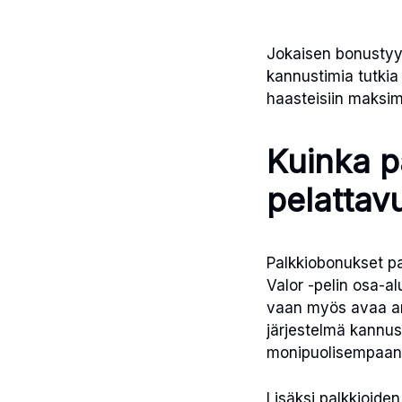
Jokaisen bonustyypi
kannustimia tutkia 
haasteisiin maksi
Kuinka p
pelattav
Palkkiobonukset pa
Valor -pelin osa-al
vaan myös avaa ar
järjestelmä kannust
monipuolisempaan 
Lisäksi palkkioide