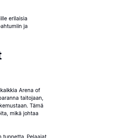
le erilaisia
pahtumiin ja
t
kaikkia Arena of
paranna taitojaan,
kokemustaan. Tämä
ita, mikä johtaa
 tunnetta. Pelaajat