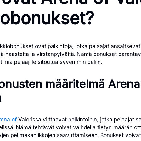
iobonukset?
kkiobonukset ovat palkintoja, jotka pelaajat ansaitsevat
äisiä haasteita ja virstanpylväitä. Nämä bonukset parant
imia pelaajille sitoutua syvemmin peliin.
onusten määritelmä Arena
a
rena of
Valorissa viittaavat palkintoihin, jotka pelaajat s
pelissä. Nämä tehtävät voivat vaihdella tietyn määrän ot
tyjen pelimekaniikkojen saavuttamiseen. Bonukset voivat 