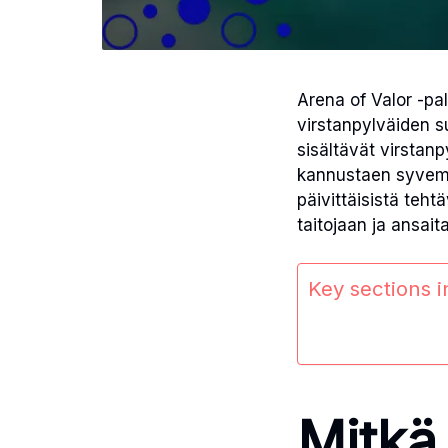
Arena of Valor -pal
virstanpylväiden 
sisältävät virstanp
kannustaen syvempä
päivittäisistä teht
taitojaan ja ansaita
Key sections in
Mitkä